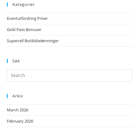
Kategorier
Eventutfordring Priser
Gold Pass Bonuser
Supercell Butikkbelønninger
Søk
Arkiv
March 2026
February 2026