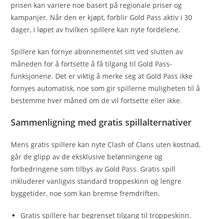
prisen kan variere noe basert på regionale priser og
kampanjer. Når den er kjøpt, forblir Gold Pass aktiv i 30
dager, i løpet av hvilken spillere kan nyte fordelene.
Spillere kan fornye abonnementet sitt ved slutten av
måneden for å fortsette å få tilgang til Gold Pass-
funksjonene. Det er viktig å merke seg at Gold Pass ikke
fornyes automatisk, noe som gir spillerne muligheten til å
bestemme hver måned om de vil fortsette eller ikke.
Sammenligning med gratis spillalternativer
Mens gratis spillere kan nyte Clash of Clans uten kostnad,
går de glipp av de eksklusive belønningene og
forbedringene som tilbys av Gold Pass. Gratis spill
inkluderer vanligvis standard troppeskinn og lengre
byggetider, noe som kan bremse fremdriften.
Gratis spillere har begrenset tilgang til troppeskinn.