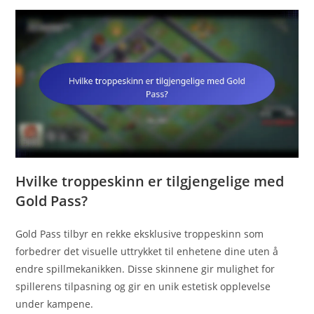
Hvilke troppeskinn er tilgjengelige med
Gold Pass?
Gold Pass tilbyr en rekke eksklusive troppeskinn som
forbedrer det visuelle uttrykket til enhetene dine uten å
endre spillmekanikken. Disse skinnene gir mulighet for
spillerens tilpasning og gir en unik estetisk opplevelse
under kampene.