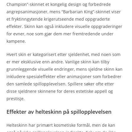
Champion”-skinnet et kongelig design og forbedrede
angrepsanimasjoner, mens “Barbarian King”-skinnet viser
et fryktinngytende krigerutseende med oppgraderte
effekter. Skinn kan også inkludere visuelle oppgraderinger
for evner, noe som gjør dem mer fremtredende under
kampene.
Hvert skin er kategorisert etter sjeldenhet, med noen som
er mer eksklusive enn andre. Vanlige skinn kan tilby
grunnleggende visuelle endringer, mens sjeldne skinn kan
inkludere spesialeffekter eller animasjoner som forbedrer
den samlede spillopplevelsen. Spillere søker ofte etter
disse sjeldnere skinnene for deres estetiske appell og
prestisje.
Effekter av helteskinn på spillopplevelsen
Helteskinn har primært kosmetiske formål, men de kan