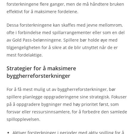
forsterkningene flere ganger, men de må håndtere bruken
effektivt for å maksimere fordelene.
Dessa forsterkningene kan skaffes med jevne mellomrom,
ofte i forbindelse med spillarrangementer eller som en del
av Gold Pass-belønningene. Spillere bør holde øye med
tilgjengeligheten for å sikre at de blir utnyttet når de er
mest fordelaktige.
Strategier for å maksimere
byggherreforsterkninger
For å få mest mulig ut av byggherreforsterkninger, bør
spillere planlegge oppgraderingene sine strategisk. Fokuser
på å oppgradere bygninger med høy prioritet først, som
forsvar eller ressursinnsamlere, for å forbedre den samlede
spillopplevelsen.
Aktiver forsterkninger i perioder med aktiv spilling for å