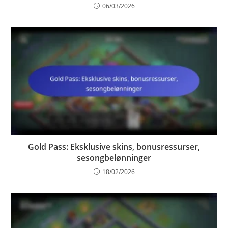
06/03/2026
Gold Pass: Eksklusive skins, bonusressurser,
sesongbelønninger
18/02/2026