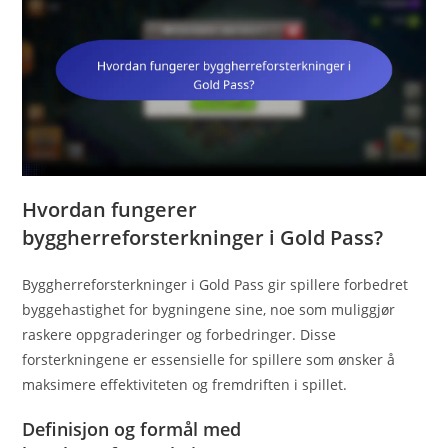
Hvordan fungerer
byggherreforsterkninger i Gold Pass?
Byggherreforsterkninger i Gold Pass gir spillere forbedret
byggehastighet for bygningene sine, noe som muliggjør
raskere oppgraderinger og forbedringer. Disse
forsterkningene er essensielle for spillere som ønsker å
maksimere effektiviteten og fremdriften i spillet.
Definisjon og formål med