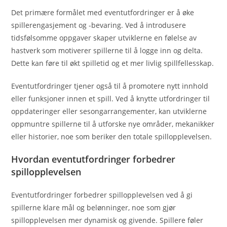
Det primære formålet med eventutfordringer er å øke
spillerengasjement og -bevaring. Ved å introdusere
tidsfølsomme oppgaver skaper utviklerne en følelse av
hastverk som motiverer spillerne til å logge inn og delta.
Dette kan føre til økt spilletid og et mer livlig spillfellesskap.
Eventutfordringer tjener også til å promotere nytt innhold
eller funksjoner innen et spill. Ved å knytte utfordringer til
oppdateringer eller sesongarrangementer, kan utviklerne
oppmuntre spillerne til å utforske nye områder, mekanikker
eller historier, noe som beriker den totale spillopplevelsen.
Hvordan eventutfordringer forbedrer
spillopplevelsen
Eventutfordringer forbedrer spillopplevelsen ved å gi
spillerne klare mål og belønninger, noe som gjør
spillopplevelsen mer dynamisk og givende. Spillere føler