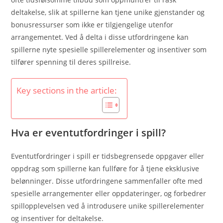
deltakelse, slik at spillerne kan tjene unike gjenstander og
bonusressurser som ikke er tilgjengelige utenfor
arrangementet. Ved å delta i disse utfordringene kan
spillerne nyte spesielle spillerelementer og insentiver som
tilfører spenning til deres spillreise.
Key sections in the article:
Hva er eventutfordringer i spill?
Eventutfordringer i spill er tidsbegrensede oppgaver eller
oppdrag som spillerne kan fullføre for å tjene eksklusive
belønninger. Disse utfordringene sammenfaller ofte med
spesielle arrangementer eller oppdateringer, og forbedrer
spillopplevelsen ved å introdusere unike spillerelementer
og insentiver for deltakelse.