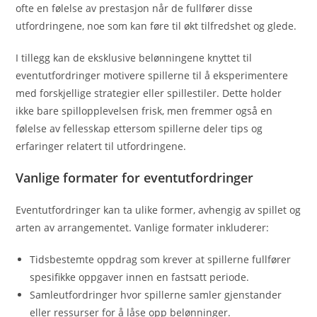
ofte en følelse av prestasjon når de fullfører disse
utfordringene, noe som kan føre til økt tilfredshet og glede.
I tillegg kan de eksklusive belønningene knyttet til
eventutfordringer motivere spillerne til å eksperimentere
med forskjellige strategier eller spillestiler. Dette holder
ikke bare spillopplevelsen frisk, men fremmer også en
følelse av fellesskap ettersom spillerne deler tips og
erfaringer relatert til utfordringene.
Vanlige formater for eventutfordringer
Eventutfordringer kan ta ulike former, avhengig av spillet og
arten av arrangementet. Vanlige formater inkluderer:
Tidsbestemte oppdrag som krever at spillerne fullfører
spesifikke oppgaver innen en fastsatt periode.
Samleutfordringer hvor spillerne samler gjenstander
eller ressurser for å låse opp belønninger.