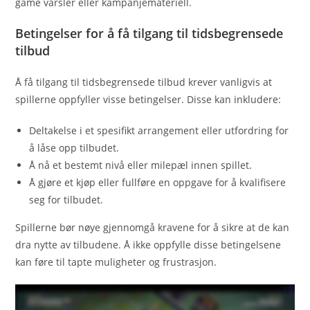
game varsler eller kampanjemateriell.
Betingelser for å få tilgang til tidsbegrensede
tilbud
Å få tilgang til tidsbegrensede tilbud krever vanligvis at
spillerne oppfyller visse betingelser. Disse kan inkludere:
Deltakelse i et spesifikt arrangement eller utfordring for
å låse opp tilbudet.
Å nå et bestemt nivå eller milepæl innen spillet.
Å gjøre et kjøp eller fullføre en oppgave for å kvalifisere
seg for tilbudet.
Spillerne bør nøye gjennomgå kravene for å sikre at de kan
dra nytte av tilbudene. Å ikke oppfylle disse betingelsene
kan føre til tapte muligheter og frustrasjon.