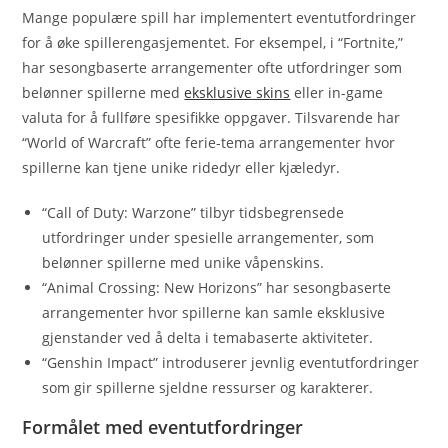
Mange populære spill har implementert eventutfordringer
for å øke spillerengasjementet. For eksempel, i “Fortnite,”
har sesongbaserte arrangementer ofte utfordringer som
belønner spillerne med
eksklusive skins
eller in-game
valuta for å fullføre spesifikke oppgaver. Tilsvarende har
“World of Warcraft” ofte ferie-tema arrangementer hvor
spillerne kan tjene unike ridedyr eller kjæledyr.
“Call of Duty: Warzone” tilbyr tidsbegrensede
utfordringer under spesielle arrangementer, som
belønner spillerne med unike våpenskins.
“Animal Crossing: New Horizons” har sesongbaserte
arrangementer hvor spillerne kan samle eksklusive
gjenstander ved å delta i temabaserte aktiviteter.
“Genshin Impact” introduserer jevnlig eventutfordringer
som gir spillerne sjeldne ressurser og karakterer.
Formålet med eventutfordringer