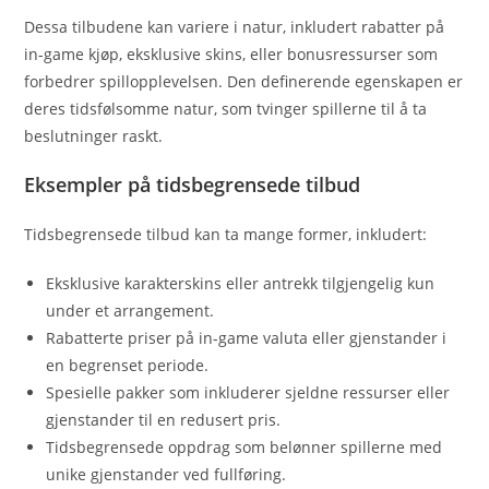
Dessa tilbudene kan variere i natur, inkludert rabatter på
in-game kjøp, eksklusive skins, eller bonusressurser som
forbedrer spillopplevelsen. Den definerende egenskapen er
deres tidsfølsomme natur, som tvinger spillerne til å ta
beslutninger raskt.
Eksempler på tidsbegrensede tilbud
Tidsbegrensede tilbud kan ta mange former, inkludert:
Eksklusive karakterskins eller antrekk tilgjengelig kun
under et arrangement.
Rabatterte priser på in-game valuta eller gjenstander i
en begrenset periode.
Spesielle pakker som inkluderer sjeldne ressurser eller
gjenstander til en redusert pris.
Tidsbegrensede oppdrag som belønner spillerne med
unike gjenstander ved fullføring.