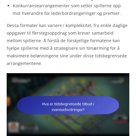
Konkurransearrangementer som setter spillerne opp
mot hverandre for lederbordrangeringer og premier.
Dessa formater kan variere i kompleksitet, fra enkle daglige
oppgaver til flerstegsoppdrag som krever samarbeid
mellom spillerne. Å forstå de forskjellige formatene kan
hjelpe spillerne med å strategisere sin tilnærming for å
maksimere belønningene sine under disse tidsbegrensede
arrangementene.