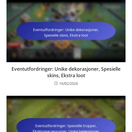
Eventutfordringer: Unike dekorasjoner, Spesielle
skins, Ekstra loot
16/02/2026