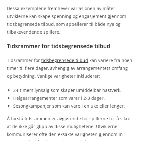
Dessa eksemplene fremhever variasjonen av måter
utviklerne kan skape spenning og engasjement gjennom
tidsbegrensede tilbud, som appellerer til både nye og
tilbakevendende spillere.
Tidsrammer for tidsbegrensede tilbud
Tidsrammer for
tidsbegrensede tilbud
kan variere fra noen
timer til flere dager, avhengig av arrangementets omfang
og betydning. Vanlige varigheter inkluderer:
24-timers lynsalg som skaper umiddelbar hastverk.
Helgearrangementer som varer i 2-3 dager.
Sesongkampanjer som kan vare i en uke eller lenger.
Å forstå tidsrammen er avgjørende for spillerne for å sikre
at de ikke går glipp av disse mulighetene. Utviklerne
kommuniserer ofte den eksakte varigheten gjennom in-