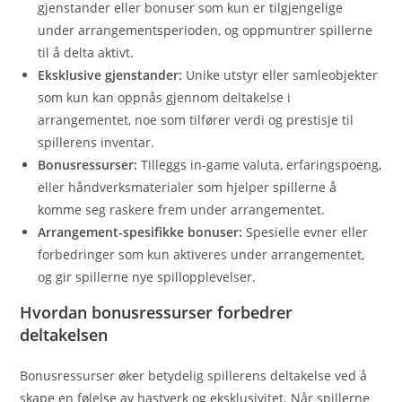
gjenstander eller bonuser som kun er tilgjengelige
under arrangementsperioden, og oppmuntrer spillerne
til å delta aktivt.
Eksklusive gjenstander:
Unike utstyr eller samleobjekter
som kun kan oppnås gjennom deltakelse i
arrangementet, noe som tilfører verdi og prestisje til
spillerens inventar.
Bonusressurser:
Tilleggs in-game valuta, erfaringspoeng,
eller håndverksmaterialer som hjelper spillerne å
komme seg raskere frem under arrangementet.
Arrangement-spesifikke bonuser:
Spesielle evner eller
forbedringer som kun aktiveres under arrangementet,
og gir spillerne nye spillopplevelser.
Hvordan bonusressurser forbedrer
deltakelsen
Bonusressurser øker betydelig spillerens deltakelse ved å
skape en følelse av hastverk og eksklusivitet. Når spillerne