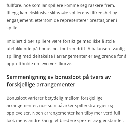
fullføre, noe som lar spillere komme seg raskere frem. I
tillegg kan eksklusive skins øke spillerens tilfredshet og
engasjement, ettersom de representerer prestasjoner i
spillet.
Imidlertid bør spillere være forsiktige med ikke å stole
utelukkende på bonusloot for fremdrift. Å balansere vanlig
spilling med deltakelse i arrangementer er avgjørende for å
opprettholde en jevn vekstkurve.
Sammenligning av bonusloot på tvers av
forskjellige arrangementer
Bonusloot varierer betydelig mellom forskjellige
arrangementer, noe som påvirker spillerstrategier og
opplevelser. Noen arrangementer kan tilby mer verdifull
loot, mens andre kan gi et bredere spekter av gjenstander.