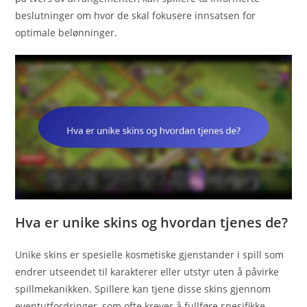
beslutninger om hvor de skal fokusere innsatsen for
optimale belønninger.
Hva er unike skins og hvordan tjenes de?
Unike skins er spesielle kosmetiske gjenstander i spill som
endrer utseendet til karakterer eller utstyr uten å påvirke
spillmekanikken. Spillere kan tjene disse skins gjennom
eventutfordringer, som ofte krever å fullføre spesifikke