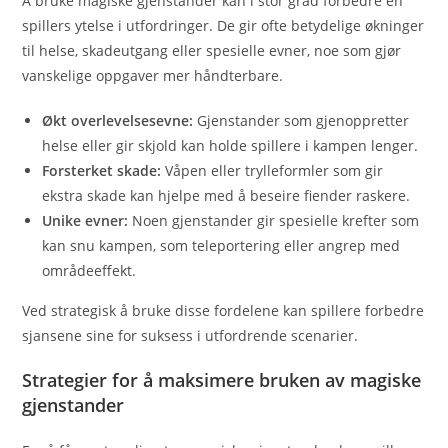
Å bruke magiske gjenstander kan i stor grad forbedre en
spillers ytelse i utfordringer. De gir ofte betydelige økninger
til helse, skadeutgang eller spesielle evner, noe som gjør
vanskelige oppgaver mer håndterbare.
Økt overlevelsesevne:
Gjenstander som gjenoppretter
helse eller gir skjold kan holde spillere i kampen lenger.
Forsterket skade:
Våpen eller trylleformler som gir
ekstra skade kan hjelpe med å beseire fiender raskere.
Unike evner:
Noen gjenstander gir spesielle krefter som
kan snu kampen, som teleportering eller angrep med
områdeeffekt.
Ved strategisk å bruke disse fordelene kan spillere forbedre
sjansene sine for suksess i utfordrende scenarier.
Strategier for å maksimere bruken av magiske
gjenstander