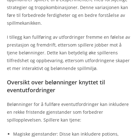
strategier og troppkombinasjoner. Denne variasjonen kan
føre til forbedrede ferdigheter og en bedre forståelse av
spillmekanikken.
I tillegg kan fullføring av utfordringer fremme en følelse av
prestasjon og fremdrift, ettersom spillere jobber mot å
tjene belønninger. Dette kan betydelig øke spillerens
tilfredshet og oppbevaring, ettersom utfordringene skaper
et mer interaktivt og belønnende spillmiljø.
Oversikt over belønninger knyttet til
eventutfordringer
Belønninger for å fullføre eventutfordringer kan inkludere
en rekke fristende gjenstander som forbedrer
spillopplevelsen. Spillere kan tjene:
Magiske gjenstander: Disse kan inkludere potions,