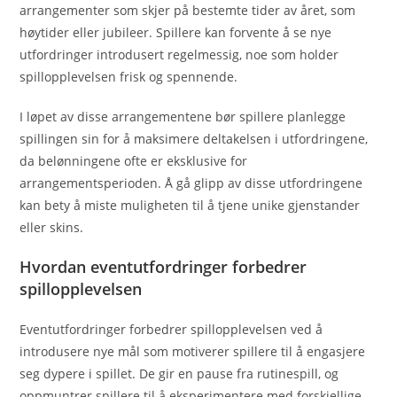
arrangementer som skjer på bestemte tider av året, som
høytider eller jubileer. Spillere kan forvente å se nye
utfordringer introdusert regelmessig, noe som holder
spillopplevelsen frisk og spennende.
I løpet av disse arrangementene bør spillere planlegge
spillingen sin for å maksimere deltakelsen i utfordringene,
da belønningene ofte er eksklusive for
arrangementsperioden. Å gå glipp av disse utfordringene
kan bety å miste muligheten til å tjene unike gjenstander
eller skins.
Hvordan eventutfordringer forbedrer
spillopplevelsen
Eventutfordringer forbedrer spillopplevelsen ved å
introdusere nye mål som motiverer spillere til å engasjere
seg dypere i spillet. De gir en pause fra rutinespill, og
oppmuntrer spillere til å eksperimentere med forskjellige