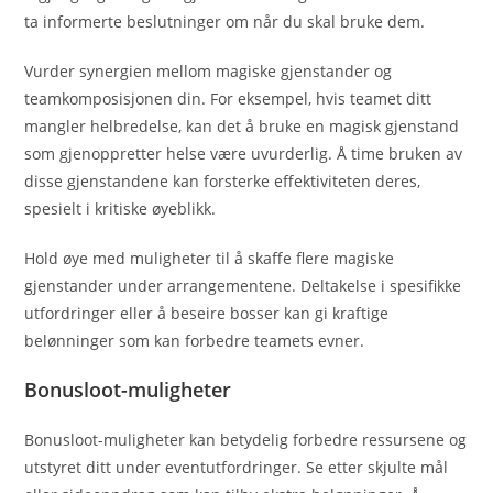
ta informerte beslutninger om når du skal bruke dem.
Vurder synergien mellom magiske gjenstander og
teamkomposisjonen din. For eksempel, hvis teamet ditt
mangler helbredelse, kan det å bruke en magisk gjenstand
som gjenoppretter helse være uvurderlig. Å time bruken av
disse gjenstandene kan forsterke effektiviteten deres,
spesielt i kritiske øyeblikk.
Hold øye med muligheter til å skaffe flere magiske
gjenstander under arrangementene. Deltakelse i spesifikke
utfordringer eller å beseire bosser kan gi kraftige
belønninger som kan forbedre teamets evner.
Bonusloot-muligheter
Bonusloot-muligheter kan betydelig forbedre ressursene og
utstyret ditt under eventutfordringer. Se etter skjulte mål