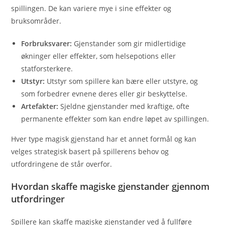
spillingen. De kan variere mye i sine effekter og
bruksområder.
Forbruksvarer:
Gjenstander som gir midlertidige
økninger eller effekter, som helsepotions eller
statforsterkere.
Utstyr:
Utstyr som spillere kan bære eller utstyre, og
som forbedrer evnene deres eller gir beskyttelse.
Artefakter:
Sjeldne gjenstander med kraftige, ofte
permanente effekter som kan endre løpet av spillingen.
Hver type magisk gjenstand har et annet formål og kan
velges strategisk basert på spillerens behov og
utfordringene de står overfor.
Hvordan skaffe magiske gjenstander gjennom
utfordringer
Spillere kan skaffe magiske gjenstander ved å fullføre