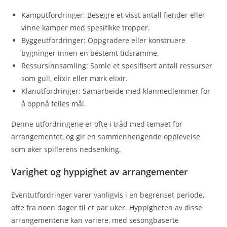
Kamputfordringer: Besegre et visst antall fiender eller
vinne kamper med spesifikke tropper.
Byggeutfordringer: Oppgradere eller konstruere
bygninger innen en bestemt tidsramme.
Ressursinnsamling: Samle et spesifisert antall ressurser
som gull, elixir eller mørk elixir.
Klanutfordringer: Samarbeide med klanmedlemmer for
å oppnå felles mål.
Denne utfordringene er ofte i tråd med temaet for
arrangementet, og gir en sammenhengende opplevelse
som øker spillerens nedsenking.
Varighet og hyppighet av arrangementer
Eventutfordringer varer vanligvis i en begrenset periode,
ofte fra noen dager til et par uker. Hyppigheten av disse
arrangementene kan variere, med sesongbaserte