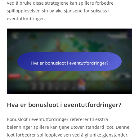
Ved å bruke disse strategiene kan spillere forbedre
spillopplevelsen sin og øke sjansene for suksess i
eventutfordringer.
Hva er bonusloot i eventutfordringer?
Bonusloot i eventutfordringer refererer til ekstra
belønninger spillere kan tjene utover standard loot. Denne
loot forbedrer spillopplevelsen ved å gi unike gjenstander,