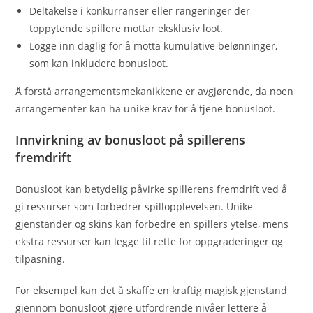
Deltakelse i konkurranser eller rangeringer der
toppytende spillere mottar eksklusiv loot.
Logge inn daglig for å motta kumulative belønninger,
som kan inkludere bonusloot.
Å forstå arrangementsmekanikkene er avgjørende, da noen
arrangementer kan ha unike krav for å tjene bonusloot.
Innvirkning av bonusloot på spillerens
fremdrift
Bonusloot kan betydelig påvirke spillerens fremdrift ved å
gi ressurser som forbedrer spillopplevelsen. Unike
gjenstander og skins kan forbedre en spillers ytelse, mens
ekstra ressurser kan legge til rette for oppgraderinger og
tilpasning.
For eksempel kan det å skaffe en kraftig magisk gjenstand
gjennom bonusloot gjøre utfordrende nivåer lettere å